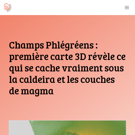
Aller
M
au
contenu
Champs Phlégréens :
première carte 3D révèle ce
qui se cache vraiment sous
la caldeira et les couches
de magma