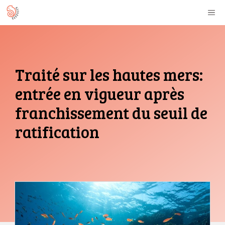
Aller
M
au
contenu
Traité sur les hautes mers:
entrée en vigueur après
franchissement du seuil de
ratification