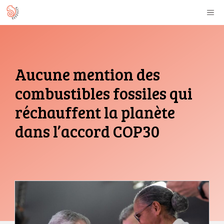
Aller
M
au
contenu
Aucune mention des
combustibles fossiles qui
réchauffent la planète
dans l’accord COP30