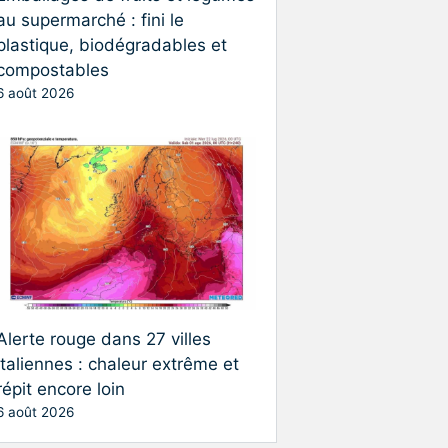
au supermarché : fini le
plastique, biodégradables et
compostables
6 août 2026
Alerte rouge dans 27 villes
italiennes : chaleur extrême et
répit encore loin
6 août 2026