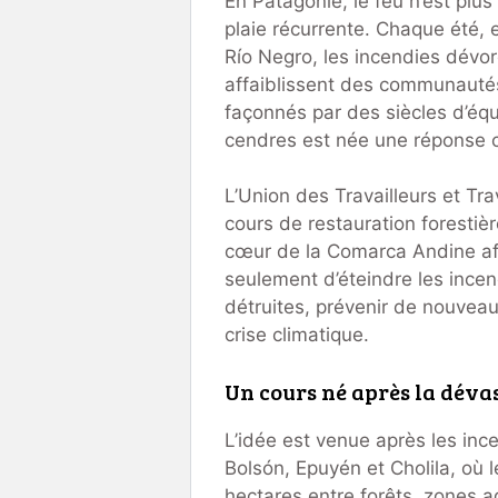
En Patagonie, le feu n’est plu
plaie récurrente. Chaque été, 
Río Negro, les incendies dévor
affaiblissent des communauté
façonnés par des siècles d’équ
cendres est née une réponse 
L’Union des Travailleurs et Tra
cours de restauration forestièr
cœur de la Comarca Andine af
seulement d’éteindre les incen
détruites, prévenir de nouveaux
crise climatique.
Un cours né après la déva
L’idée est venue après les inc
Bolsón, Epuyén et Cholila, où 
hectares entre forêts, zones a