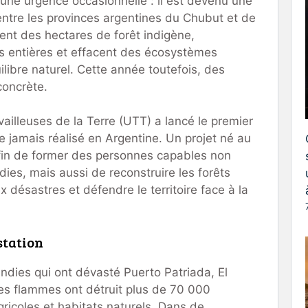
s une urgence occasionnelle : il est devenu une
entre les provinces argentines du Chubut et de
ent des hectares de forêt indigène,
s entières et effacent des écosystèmes
ilibre naturel. Cette année toutefois, des
concrète.
vailleuses de la Terre (UTT) a lancé le premier
e jamais réalisé en Argentine. Un projet né au
in de former des personnes capables non
dies, mais aussi de reconstruire les forêts
 désastres et défendre le territoire face à la
station
endies qui ont dévasté Puerto Patriada, El
les flammes ont détruit plus de 70 000
gricoles et habitats naturels. Dans de