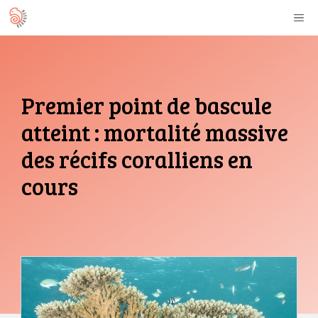
Aller
M
au
contenu
Premier point de bascule
atteint : mortalité massive
des récifs coralliens en
cours