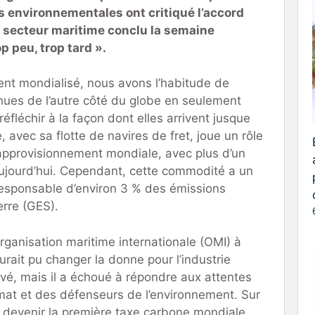
s environnementales ont critiqué l’accord
 secteur maritime conclu la semaine
op peu, trop tard ».
t mondialisé, nous avons l’habitude de
ues de l’autre côté du globe en seulement
éfléchir à la façon dont elles arrivent jusque
, avec sa flotte de navires de fret, joue un rôle
’approvisionnement mondiale, avec plus d’un
 aujourd’hui. Cependant, cette commodité a un
 responsable d’environ 3 % des émissions
erre (GES).
rganisation maritime internationale (OMI) à
rait pu changer la donne pour l’industrie
vé, mais il a échoué à répondre aux attentes
imat et des défenseurs de l’environnement. Sur
dû devenir la première taxe carbone mondiale