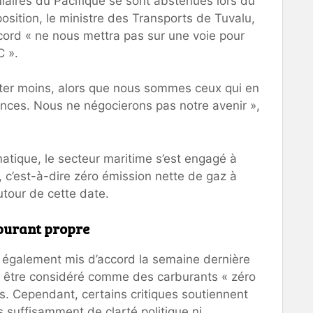
ulaires du Pacifique se sont abstenues lors du
 position, le ministre des Transports de Tuvalu,
cord « ne nous mettra pas sur une voie pour
C ».
er moins, alors que nous sommes ceux qui en
ences. Nous ne négocierons pas notre avenir »,
matique, le secteur maritime s’est engagé à
, c’est-à-dire zéro émission nette de gaz à
utour de cette date.
rburant propre
 également mis d’accord la semaine dernière
ut être considéré comme des carburants « zéro
s. Cependant, certains critiques soutiennent
as suffisamment de clarté politique ni