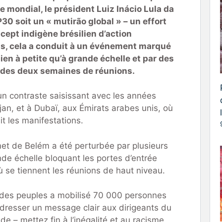
 mondial, le président Luiz Inácio Lula da
30 soit un « mutirão global » – un effort
ncept indigène brésilien d’action
ts, cela a conduit à un événement marqué
ien à petite qu’à grande échelle et par des
g des deux semaines de réunions.
un contraste saisissant avec les années
an, et à Dubaï, aux Émirats arabes unis, où
it les manifestations.
t de Belém a été perturbée par plusieurs
nde échelle bloquant les portes d’entrée
ù se tiennent les réunions de haut niveau.
des peuples a mobilisé 70 000 personnes
dresser un message clair aux dirigeants du
 – mettez fin à l’inégalité et au racisme