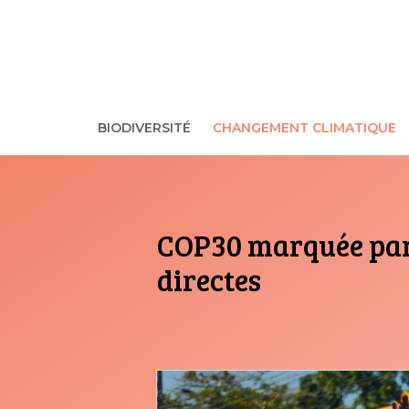
Aller
au
contenu
BIODIVERSITÉ
CHANGEMENT CLIMATIQUE
COP30 marquée par l
directes