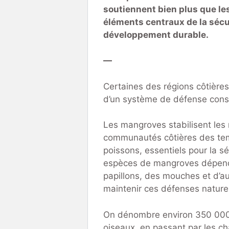
soutiennent bien plus que les
éléments centraux de la sécur
développement durable.
—
Certaines des régions côtière
d’un système de défense constr
Les mangroves stabilisent les 
communautés côtières des temp
poissons, essentiels pour la s
espèces de mangroves dépend
papillons, des mouches et d’au
maintenir ces défenses naturel
On dénombre environ 350 000 e
oiseaux, en passant par les c