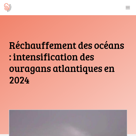
Aller
M
au
contenu
Réchauffement des océans
: intensification des
ouragans atlantiques en
2024