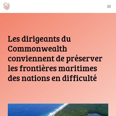
Aller
M
au
contenu
Les dirigeants du
Commonwealth
conviennent de préserver
les frontières maritimes
des nations en difficulté